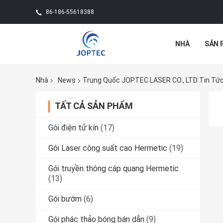
86-186-55618388
NHÀ
SẢN 
Nhà
News
Trung Quốc JOPTEC LASER CO., LTD Tin Tứ
TẤT CẢ SẢN PHẨM
Gói điện tử kín
(17)
Gói Laser công suất cao Hermetic
(19)
Gói truyền thông cáp quang Hermetic
(13)
Gói bướm
(6)
Gói phác thảo bóng bán dẫn
(9)