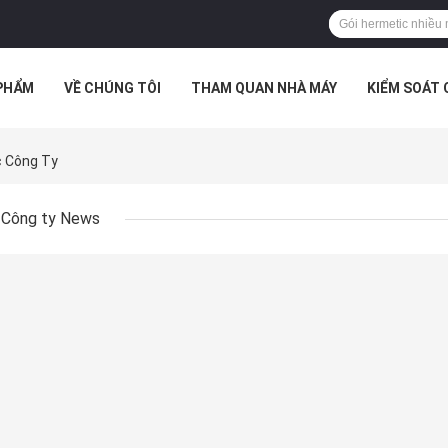
PHẨM
VỀ CHÚNG TÔI
THAM QUAN NHÀ MÁY
KIỂM SOÁT
c Công Ty
Công ty News