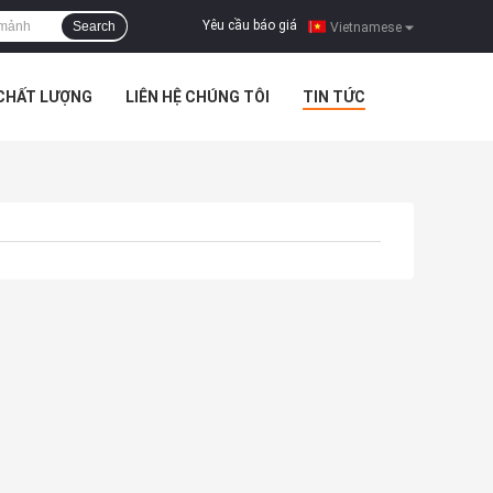
Yêu cầu báo giá
Search
|
Vietnamese
 CHẤT LƯỢNG
LIÊN HỆ CHÚNG TÔI
TIN TỨC