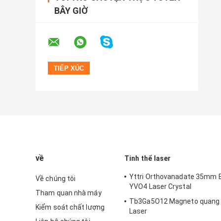
BÂY GIỜ
về
Tinh thể laser
Yttri Orthovanadate 35mm B
Về chúng tôi
YVO4 Laser Crystal
Tham quan nhà máy
Tb3Ga5O12 Magneto quang 
Kiểm soát chất lượng
Laser