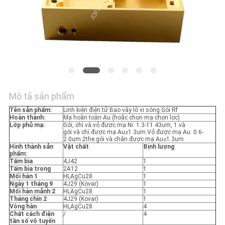
TIN
TỨC
SƠ
ĐỒ
TRANG
Mô tả sản phẩm
WEB
Tên sản phẩm:
Linh kiện điện tử Bao vây lò vi sóng Gói Rf
Hoàn thành:
Mạ hoàn toàn Au (hoặc chọn mạ chọn lọc).
Lớp phủ mạ:
Gói, chì và vỏ được mạ Ni: 1.3-11.43um, 1 và
PRIVACY
gói và chì được mạ Au≥1.3um.Vỏ được mạ Au: 0.6-
2.0um.2the gói và chân được mạ Au≥1.3um
POLICY
Hình thành sản
Vật chất
Định lượng
phẩm:
Tấm bìa
4J42
1
Tấm bìa trong
2A12
1
Mối hàn 1
HLAgCu28
1
Ngày 1 tháng 9
4J29 (Kovar)
1
Mối hàn mảnh 2
HLAgCu28
1
Tháng chín 2
4J29 (Kovar)
1
Vòng hàn
HLAgCu28
4
Chất cách điện
/
4
tần số vô tuyến