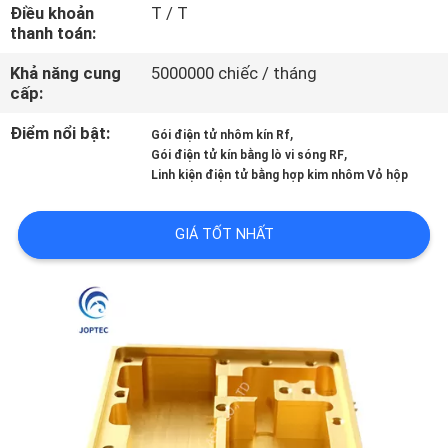
NHÀ
Điều khoản
T / T
thanh toán:
MÁY
Khả năng cung
5000000 chiếc / tháng
cấp:
KIỂM
Điểm nổi bật:
,
Gói điện tử nhôm kín Rf
SOÁT
,
Gói điện tử kín bằng lò vi sóng RF
Linh kiện điện tử bằng hợp kim nhôm Vỏ hộp
CHẤT
LƯỢNG
GIÁ TỐT NHẤT
LIÊN
HỆ
CHÚNG
TÔI