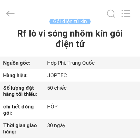
CO.,
LTD.
All
Rights
Reserved.
Gói điện tử kín
Developed
by
Rf lò vi sóng nhôm kín gói
NHÀ
ECER
điện tử
SẢN
PHẨM
Nguồn gốc:
Hợp Phì, Trung Quốc
Hàng hiệu:
JOPTEC
VỀ
Số lượng đặt
50 chiếc
CHÚNG
hàng tối thiểu:
TÔI
chi tiết đóng
HỘP
gói:
THAM
Thời gian giao
30 ngày
hàng:
QUAN