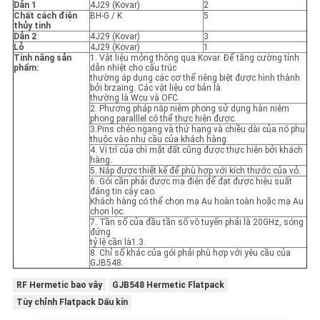
Dẫn 1
4J29 (Kovar)
2
Chất cách điện
BH-G / K
5
thủy tinh
Dẫn 2
4J29 (Kovar)
3
Lỗ
4J29 (Kovar)
1
Tính năng sản
1. Vật liệu mỏng thông qua Kovar. Để tăng cường tính
phẩm:
dẫn nhiệt cho cấu trúc
thường áp dụng các cơ thể riêng biệt được hình thành
bởi brzaing. Các vật liệu cơ bản là
thường là Wcu và OFC.
2. Phương pháp nắp niêm phong sử dụng hàn niêm
phong paralllel có thể thực hiện được.
3.Pins chéo ngang và thứ hạng và chiều dài của nó phụ
thuộc vào nhu cầu của khách hàng.
4. Vị trí của chì mặt đất cũng được thực hiện bởi khách
hàng.
5. Nắp được thiết kế để phù hợp với kích thước của vỏ.
6. Gói cần phải được mạ điện để đạt được hiệu suất
đáng tin cậy cao.
Khách hàng có thể chọn mạ Au hoàn toàn hoặc mạ Au
chọn lọc.
7. Tần số của đầu tần số vô tuyến phải là 20GHz, sóng
đứng
tỷ lệ cần là1.3.
8. Chỉ số khác của gói phải phù hợp với yêu cầu của
GJB548.
RF Hermetic bao vây
GJB548 Hermetic Flatpack
Tùy chỉnh Flatpack Dấu kín