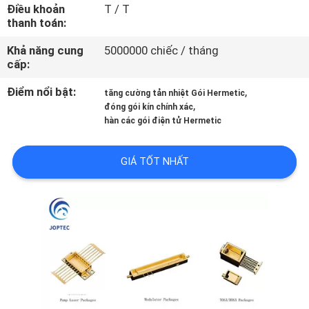
NHÀ
Điều khoản
T / T
thanh toán:
MÁY
Khả năng cung
5000000 chiếc / tháng
cấp:
KIỂM
Điểm nổi bật:
,
tăng cường tản nhiệt Gói Hermetic
SOÁT
,
đóng gói kín chính xác
hàn các gói điện tử Hermetic
CHẤT
LƯỢNG
GIÁ TỐT NHẤT
LIÊN
HỆ
CHÚNG
TÔI