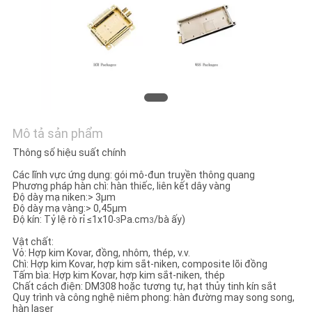
TIN
TỨC
SƠ
ĐỒ
TRANG
Mô tả sản phẩm
WEB
Thông số hiệu suất chính
Các lĩnh vực ứng dụng: gói mô-đun truyền thông quang
PRIVACY
Phương pháp hàn chì: hàn thiếc, liên kết dây vàng
Độ dày mạ niken:> 3μm
POLICY
Độ dày mạ vàng:> 0,45μm
Độ kín: Tỷ lệ rò rỉ ≤1x10
Pa.cm
/bà ấy)
-3
3
Vật chất:
Vỏ: Hợp kim Kovar, đồng, nhôm, thép, v.v.
Chì: Hợp kim Kovar, hợp kim sắt-niken, composite lõi đồng
Tấm bìa: Hợp kim Kovar, hợp kim sắt-niken, thép
Chất cách điện: DM308 hoặc tương tự, hạt thủy tinh kín sắt
Quy trình và công nghệ niêm phong: hàn đường may song song,
hàn laser