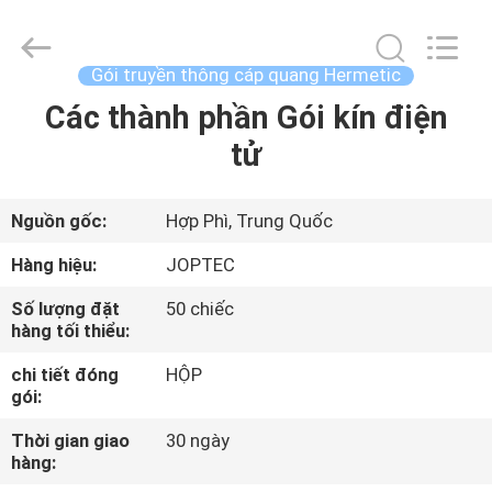
CO.,
LTD.
All
Rights
Reserved.
Gói truyền thông cáp quang Hermetic
Developed
by
Các thành phần Gói kín điện
NHÀ
ECER
tử
SẢN
PHẨM
Nguồn gốc:
Hợp Phì, Trung Quốc
Hàng hiệu:
JOPTEC
VỀ
Số lượng đặt
50 chiếc
CHÚNG
hàng tối thiểu:
TÔI
chi tiết đóng
HỘP
gói:
THAM
Thời gian giao
30 ngày
hàng:
QUAN