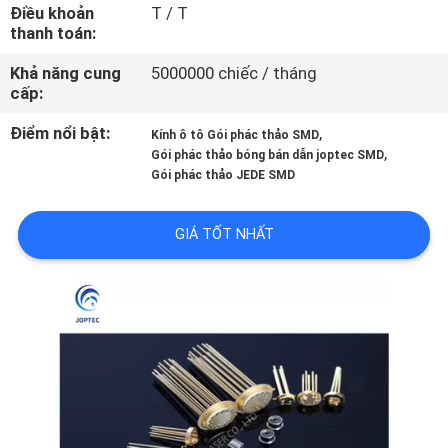
NHÀ
Điều khoản
T / T
thanh toán:
MÁY
Khả năng cung
5000000 chiếc / tháng
cấp:
KIỂM
Điểm nổi bật:
,
Kính ô tô Gói phác thảo SMD
SOÁT
,
Gói phác thảo bóng bán dẫn joptec SMD
Gói phác thảo JEDE SMD
CHẤT
LƯỢNG
GIÁ TỐT NHẤT
LIÊN
HỆ
CHÚNG
TÔI