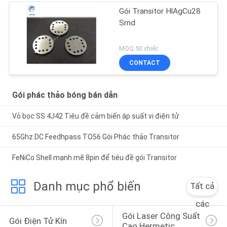
Gói Transitor HlAgCu28
Smd
MOQ:50 chiếc
CONTACT
Gói phác thảo bóng bán dẫn
Vỏ bọc SS 4J42 Tiêu đề cảm biến áp suất vi điện tử
65Ghz DC Feedhpass TO56 Gói Phác thảo Transitor
FeNiCo Shell mạnh mẽ 8pin để tiêu đề gói Transitor
Danh mục phổ biến
Tất cả
các
Gói Laser Công Suất 
Gói Điện Tử Kín
Cao Hermetic