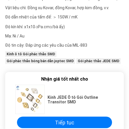
Vật liệu chì: Đồng xu Kovar, đồng Kovar, hợp kim đồng, v.v.
Độ dẫn nhiệt của tấm đế: ＞ 150W / mK
Độ kín khí: x1x10
Pa.cm
/bà ấy)
-3
3
Mạ: Ni / Au
Độ tin cậy: Đáp ứng các yêu cầu của MIL-883
Kính ô tô Gói phác thảo SMD
Gói phác thảo bóng bán dẫn joptec SMD
Gói phác thảo JEDE SMD
Nhận giá tốt nhất cho
Kính JEDE Ô tô Gói Outline
Transitor SMD
Tiếp tục