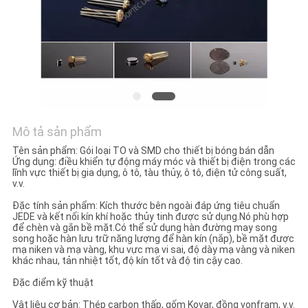
TIN
TỨC
SƠ
ĐỒ
TRANG
Mô tả sản phẩm
WEB
Tên sản phẩm: Gói loại TO và SMD cho thiết bị bóng bán dẫn
Ứng dụng: điều khiển tự động máy móc và thiết bị điện trong các
lĩnh vực thiết bị gia dụng, ô tô, tàu thủy, ô tô, điện tử công suất,
PRIVACY
v.v.
POLICY
Đặc tính sản phẩm: Kích thước bên ngoài đáp ứng tiêu chuẩn
JEDE và kết nối kín khí hoặc thủy tinh được sử dụng.Nó phù hợp
để chèn và gắn bề mặt.Có thể sử dụng hàn đường may song
song hoặc hàn lưu trữ năng lượng để hàn kín (nắp), bề mặt được
mạ niken và mạ vàng, khu vực mạ vi sai, độ dày mạ vàng và niken
khác nhau, tản nhiệt tốt, độ kín tốt và độ tin cậy cao.
Đặc điểm kỹ thuật
Vật liệu cơ bản: Thép carbon thấp, gốm Kovar, đồng vonfram, v.v.