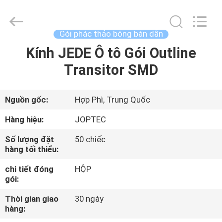
LASER
CO.,
LTD.
All
Rights
Gói phác thảo bóng bán dẫn
Reserved.
Developed
Kính JEDE Ô tô Gói Outline
NHÀ
by
ECER
Transitor SMD
SẢN
PHẨM
Nguồn gốc:
Hợp Phì, Trung Quốc
Hàng hiệu:
JOPTEC
VỀ
Số lượng đặt
50 chiếc
CHÚNG
hàng tối thiểu:
TÔI
chi tiết đóng
HỘP
gói:
THAM
Thời gian giao
30 ngày
hàng:
QUAN